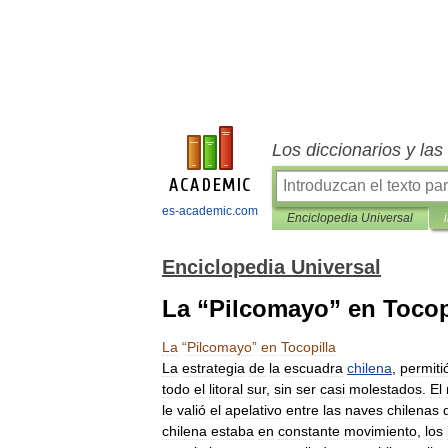
Los diccionarios y la
es-academic.com
Enciclopedia Universal
Enciclopedia Universal
La “Pilcomayo” en Tocop
La
“
Pilcomayo
”
en
Tocopilla
La
estrategia
de
la
escuadra
chilena
,
permiti
todo
el
litoral
sur
,
sin
ser
casi
molestados
.
El
le
valió
el
apelativo
entre
las
naves
chilenas
chilena
estaba
en
constante
movimiento
,
los