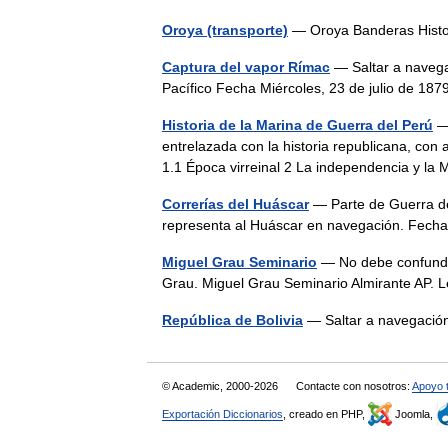
Oroya (transporte)
— Oroya Banderas Histor
Captura del vapor Rímac
— Saltar a navega
Pacífico Fecha Miércoles, 23 de julio de 1
Historia de la Marina de Guerra del Perú
— 
entrelazada con la historia republicana, con
1.1 Época virreinal 2 La independencia y l
Correrías del Huáscar
— Parte de Guerra de
representa al Huáscar en navegación. Fec
Miguel Grau Seminario
— No debe confundir
Grau. Miguel Grau Seminario Almirante AP.
República de Bolivia
— Saltar a navegaci
© Academic, 2000-2026
Contacte con nosotros:
Apoyo 
Exportación Diccionarios
, creado en PHP,
Joomla,