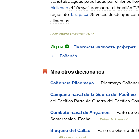
transitaba
aguas
patrulladas
por
chilenos
lle
Mollendo
el
“
Oroya
”
transporta
el
batallón
”
Vi
región
de
Tarapacá
25
veces
desde
que
com
alimentos
.
Enciclopedia
Universal
.
2012
.
Игры ⚽
Поможем написать реферат
Fañanás
Mira otros diccionarios:
Cañonera Pilcomayo
— Pilcomayo Cañone
Campaña naval de la Guerra del Pacífico
—
del Pacífico Parte de Guerra del Pacífico
Combate naval de Angamos
— Parte de Gu
Somerscales. Fecha …
Wikipedia Español
Bloqueo del Callao
— Parte de Guerra del P
…
Wikipedia Español