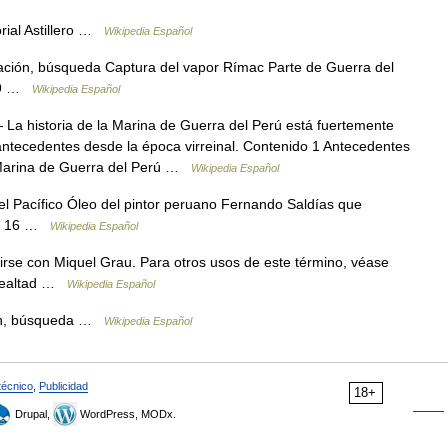
ial Astillero …
Wikipedia Español
ción, búsqueda Captura del vapor Rímac Parte de Guerra del
879 …
Wikipedia Español
La historia de la Marina de Guerra del Perú está fuertemente
 antecedentes desde la época virreinal. Contenido 1 Antecedentes
a Marina de Guerra del Perú …
Wikipedia Español
l Pacífico Óleo del pintor peruano Fernando Saldías que
ha 16 …
Wikipedia Español
se con Miquel Grau. Para otros usos de este término, véase
 Lealtad …
Wikipedia Español
ón, búsqueda …
Wikipedia Español
técnico
,
Publicidad
18+
Drupal,
WordPress, MODx.