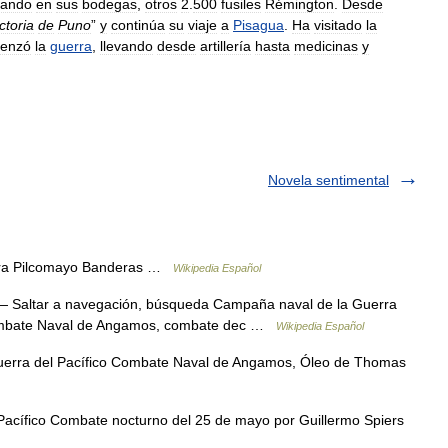
vando
en
sus
bodegas
,
otros
2
.
500
fusiles
Rémington
.
Desde
ctoria
de
Puno
”
y
continúa
su
viaje
a
Pisagua
.
Ha
visitado
la
enzó
la
guerra
,
llevando
desde
artillería
hasta
medicinas
y
Novela sentimental
ra Pilcomayo Banderas …
Wikipedia Español
 Saltar a navegación, búsqueda Campaña naval de la Guerra
 Combate Naval de Angamos, combate dec …
Wikipedia Español
erra del Pacífico Combate Naval de Angamos, Óleo de Thomas
acífico Combate nocturno del 25 de mayo por Guillermo Spiers