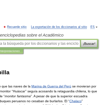
Recuerde sitio
La exportación de los diccionarios al sitio
ES
s enciclopedias sobre el Académico
¡Buscar!
interpretaciones
illa
ó
que
las
naves
de
la
Marina
de
Guerra
del
Perú
se
movieran
por
monitor
“
Huáscar
”
seguía
acosando
la
retaguardia
chilena
,
lo
que
de
“
monitor
fantasma
”.
A
pesar
de
que
la
superior
escuadra
buques
peruanos
no
cesaban
de
burlarlos
.
El
“
Chalaco
”